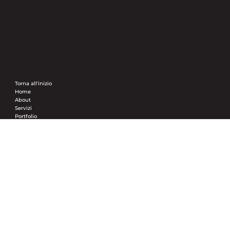
Menu
Torna all'inizio
Home
About
Servizi
Portfolio
Sfumature di Beige
FAQ