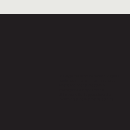
In Beige creiamo narrazioni digitali
cucite su di te e sul tuo business.
Mettiamo menti creative e
strategiche a disposizione
di imprenditori appassionati e
innamorati della propria attività.