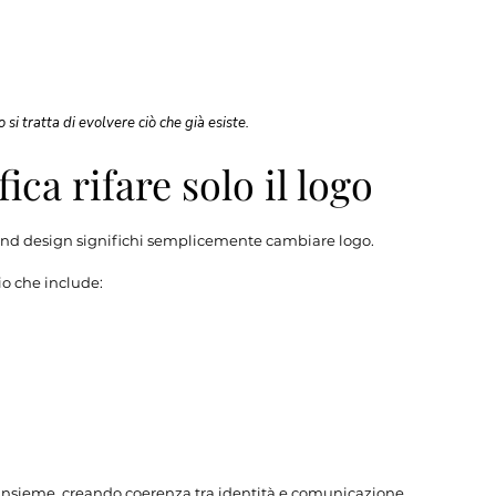
 tratta di evolvere ciò che già esiste.
ca rifare solo il logo
brand design significhi semplicemente cambiare logo.
o che include:
insieme, creando coerenza tra identità e comunicazione.