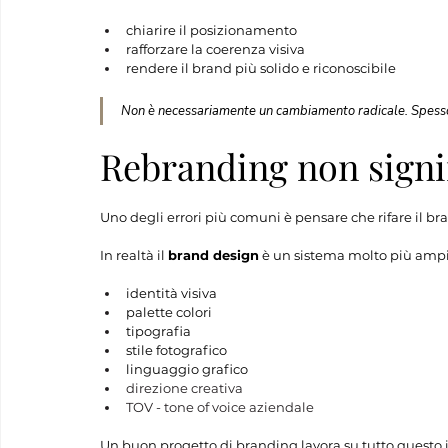
chiarire il posizionamento
rafforzare la coerenza visiva
rendere il brand più solido e riconoscibile
Non è necessariamente un cambiamento radicale. Spesso si
Rebranding non signifi
Uno degli errori più comuni è pensare che rifare il 
In realtà il 
brand design
 è un sistema molto più ampi
identità visiva
palette colori
tipografia
stile fotografico
linguaggio grafico
direzione creativa
TOV - tone of voice aziendale
Un buon progetto di branding lavora su tutto questo 