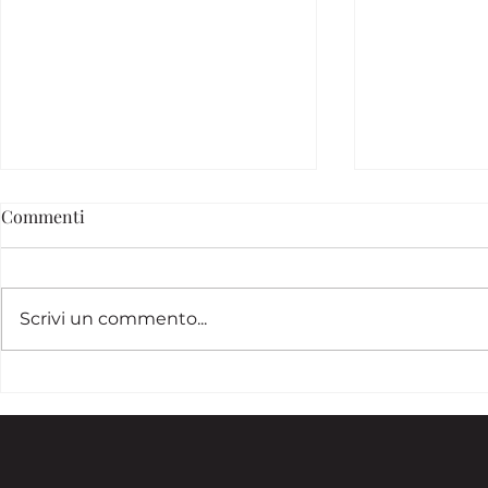
Commenti
Scrivi un commento...
Come scegliere lo stile
Come capire 
fotografico giusto per il tuo
comunica da
brand