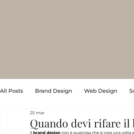
All Posts
Brand Design
Web Design
S
25 mar
Quando devi rifare il
Il 
brand design
 non è qualcosa che si crea una vol