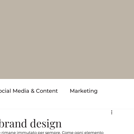
ocial Media & Content
Marketing
 brand design
ta e rimane immutato per sempre. Come ogni elemento 